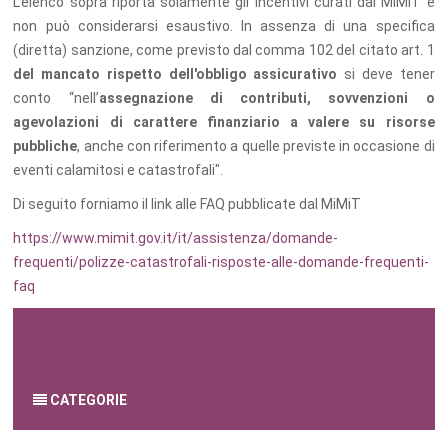
L'elenco sopra riporta solamente gli incentivi curati dal MiMiT e
non può considerarsi esaustivo. In assenza di una specifica
(diretta) sanzione, come previsto dal comma 102 del citato art. 1
del mancato rispetto dell'obbligo assicurativo
si deve tener
conto “nell’
assegnazione di contributi, sovvenzioni o
agevolazioni di carattere finanziario a valere su risorse
pubbliche
, anche con riferimento a quelle previste in occasione di
eventi calamitosi e catastrofali".
Di seguito forniamo il link alle FAQ pubblicate dal MiMiT
https://www.mimit.gov.it/it/assistenza/domande-
frequenti/polizze-catastrofali-risposte-alle-domande-frequenti-
faq
di Giusy di Dio
24 novembre 2025
CATEGORIE