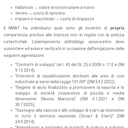
fabbricati → valore di ricostruzione a nuovo
terreni → costo di ripristino
impianti e macchinari → costo di rimpiazzo
Il MiMiT ha individuato quali sono gli incentivi di
propria
competenza preclusi alle imprese non in regola con la polizza
catastrofale. L’adempimento dell’obbligo assicurativo deve
sussistere ed essere verificato in occasione dell’erogazione delle
seguenti agevolazioni:
“Contratti di sviluppo” (art. 43 del DL 25.6.2008 n. 112 e DM
9.12.2014);
“Interventi di riqualificazione destinati alle aree di crisi
industriale ai sensi della Legge 181/89” (DM 24.3.2022);
“Regime di aiuto finalizzato a promuovere la nascita e lo
sviluppo di società cooperative di piccola e media
dimensione (Nuova Marcora)” (DM 4.1.2021 e DM
30.7.2025);
“Sostegno alla nascita e allo sviluppo di start up innovative
in tutto il territorio nazionale (Smart & Start)” (DM
24.9.2014);
“Agevolazioni a sostegno di progetti di ricerca e sviluppo