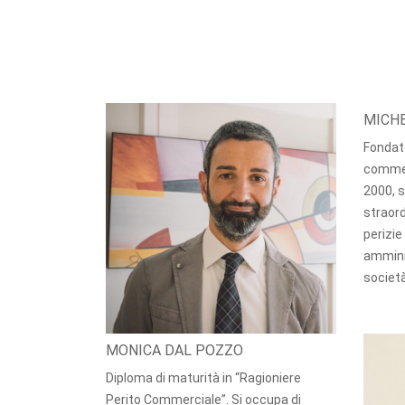
MICHE
Fondato
commerc
2000, s
straord
perizie
amminis
società
MONICA DAL POZZO
Diploma di maturità in “Ragioniere
Perito Commerciale”. Si occupa di