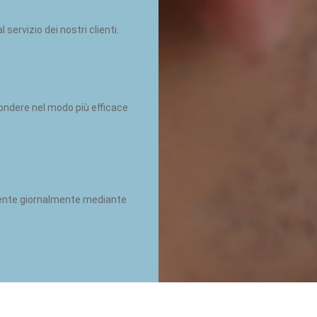
ervizio dei nostri clienti.
ondere nel modo più efficace
cliente giornalmente mediante