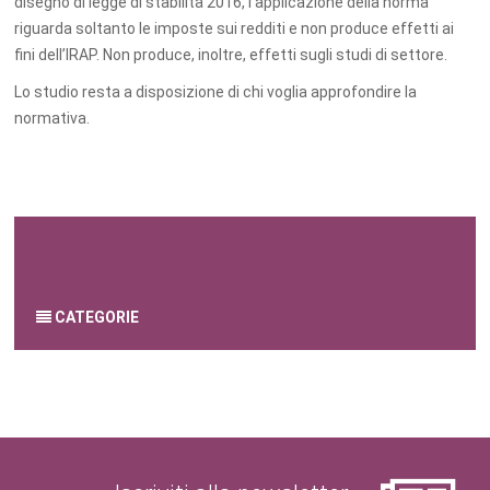
disegno di legge di stabilità 2016, l’applicazione della norma
riguarda soltanto le imposte sui redditi e non produce effetti ai
fini dell’IRAP. Non produce, inoltre, effetti sugli studi di settore.
Lo studio resta a disposizione di chi voglia approfondire la
normativa.
di Giusy di Dio
10 giugno 2016
CATEGORIE